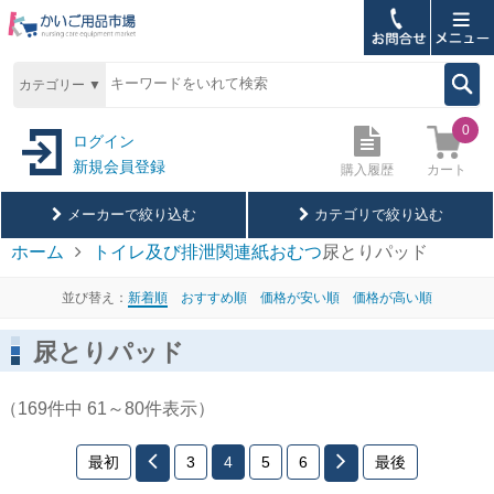
ホーム
カテゴリー ▼
購入履歴
0
ログイン
新規会員登録
カート
購入履歴
お問合せ
メーカーで絞り込む
カテゴリで絞り込む
ご利用ガイド
ホーム
トイレ及び排泄関連
紙おむつ
尿とりパッド
ウェルファン
よくあるご質問
並び替え：
新着順
おすすめ順
価格が安い順
価格が高い順
王子ネピア
パンツタイプ
メールマガジン登録
尿とりパッド
カミ商事
テープ止めタイプ
ブログ
（169件中 61～80件表示）
光洋
尿とりパッド
サイトについて
最初
3
4
5
6
最後
サンコー
軽失禁パッド