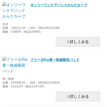
会社案内
オンリーワンケアパッドからだカーブ
第一衛材
おむつカバー
特定商取引法
東陽特紙
おしりふき
個人情報取り扱い
光洋
品番：740113-10 ／ JAN：4961392321080
白十字
紙おむつその他
価格：8,999円（税込9,898円）
新規会員登録
ユニ・チャーム
詳しくみる
ログイン
ユニ・チャームメンリッケ
フリーネPro夜一枚超吸収パッド
リブドゥ
第一衛材
品番：814069-00 ／ JAN：4904601153829
価格：13,612円（税込14,973円）
詳しくみる