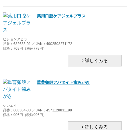
シンエイ
ジェクス
薬用口腔ケアジェルプラス
高島産業
ピジョンタヒラ
玉川衛材
品番：682633-01 ／ JAN：4902508271172
価格：708円（税込778円）
ダイト
詳しくみる
ティーアンドケー
トライフ
重曹卵殻アパタイト歯みがき
ドリテック
シンエイ
白十字
品番：608304-00 ／ JAN：4571128831198
価格：906円（税込996円）
ハクゾウメディカル
詳しくみる