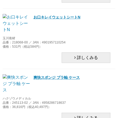
ビーエスエーサクライ
お口キレイウェットシートN
ピエラス
ピジョンタヒラ
玉川衛材
品番：218068-00 ／ JAN：4901957110254
ファイン
価格：531円（税込584円）
ファーストレイト
詳しくみる
フセ企画
爽快スポンジ プラ軸 ケース
ベテル
モルテン
ハクゾウメディカル
品番：245113-02 ／ JAN：4958286718637
雪印ビーンスターク
価格：36,816円（税込40,497円）
ユニロック
詳しくみる