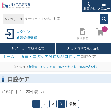
ホーム
カテゴリー ▼
購入履歴
0
ログイン
新規会員登録
カート
購入履歴
お問合せ
メーカーで絞り込む
カテゴリで絞り込む
ご利用ガイド
ホーム
食事・口腔ケア関連商品
口腔ケア
口腔ケア
アサヒグループ食品
よくあるご質問
並び替え：
新着順
おすすめ順
価格が安い順
価格が高い順
あしかメディ工業
口腔ケア
メールマガジン登録
口腔ケア
アズワン
ブログ
（164件中 1～20件表示）
アース製薬
サイトについて
1
2
3
最後
伊藤超短波