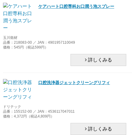
会社案内
ケアハート口腔専科お口潤う泡スプレー
ウェルファン
特定商取引法
オオサキメディカル
個人情報取り扱い
オーラルケア
玉川衛材
新規会員登録
品番：218083-00 ／ JAN：4901957110049
価格：545円（税込599円）
川本産業
ログイン
詳しくみる
紀陽除虫菊
幸和製作所
口腔洗浄器ジェットクリーングリフィ
斉藤工業
ドリテック
サラヤ
品番：155152-00 ／ JAN：4536117047011
価格：4,372円（税込4,809円）
シキエン
詳しくみる