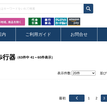
案内
ご利用ガイド
お問合せ
歩行器
（63件中 41～60件表示）
表示件数
並び
最初
1
2
3