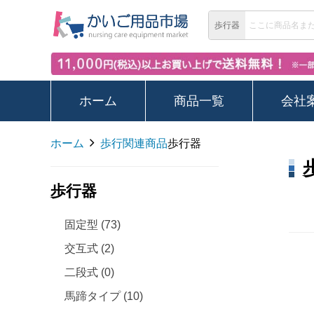
歩行器
ホーム
商品一覧
会社
ホーム
歩行関連商品
歩行器
歩行器
固定型 (73)
交互式 (2)
二段式 (0)
馬蹄タイプ (10)