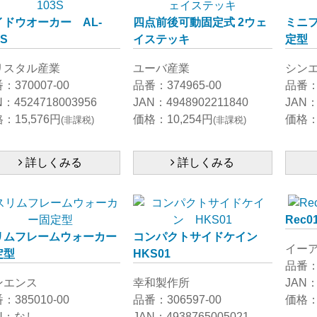
イドウオーカー AL-
四点前後可動固定式 2ウェ
ミニフ
3S
イステッキ
定型
リスタル産業
ユーバ産業
シン
：370007-00
品番：374965-00
品番：3
N：4524718003956
JAN：4948902211840
JAN
：15,576円
価格：10,254円
価格：1
(非課税)
(非課税)
詳しくみる
詳しくみる
Rec
リムフレームウォーカー
コンパクトサイドケイン
イー
定型
HKS01
品番：3
ンエンス
幸和製作所
JAN：
：385010-00
品番：306597-00
価格：3
N：なし
JAN：4938765005021