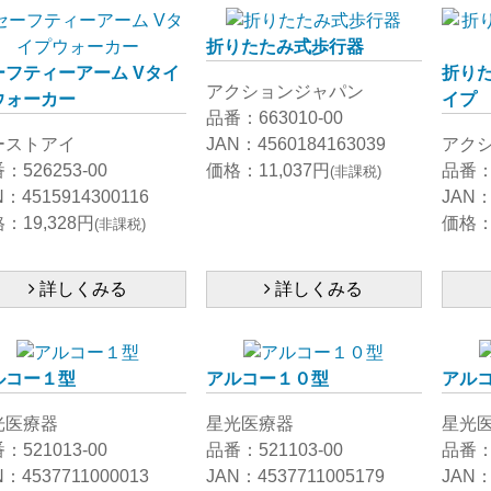
折りたたみ式歩行器
ーフティーアーム Vタイ
折り
アクションジャパン
ウォーカー
イプ
品番：663010-00
ーストアイ
JAN：4560184163039
アク
：526253-00
価格：11,037円
品番：6
(非課税)
N：4515914300116
JAN：
：19,328円
価格：1
(非課税)
詳しくみる
詳しくみる
ルコー１型
アルコー１０型
アル
光医療器
星光医療器
星光
：521013-00
品番：521103-00
品番：5
N：4537711000013
JAN：4537711005179
JAN：