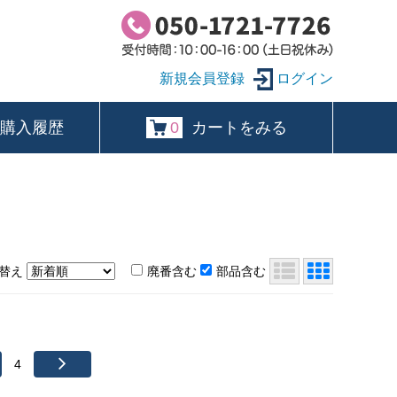
ログイン
購入履歴
0
カートをみる
替え
廃番含む
部品含む
4