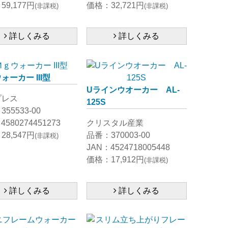
9,177円
価格：32,721円
(非課税)
(非課税)
詳しくみる
詳しくみる
ォーカー III型
Uラインウオーカー AL-
プレス
125S
55533-00
4580274451273
クリスタル産業
8,547円
品番：370003-00
(非課税)
JAN：4524718005448
価格：17,912円
(非課税)
詳しくみる
詳しくみる