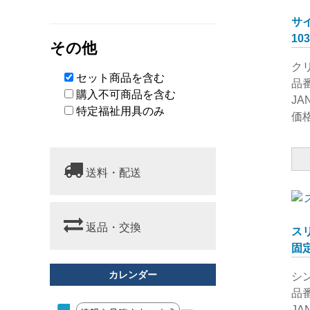
星光医療器
サ
田辺プレス
10
その他
プレミアム ラボ
マキテック
ク
セット商品を含む
ユーバ産業
品番
購入不可商品を含む
JA
特定福祉用具のみ
価格
送料・配送
返品・交換
ス
固
カレンダー
シ
品番
JA