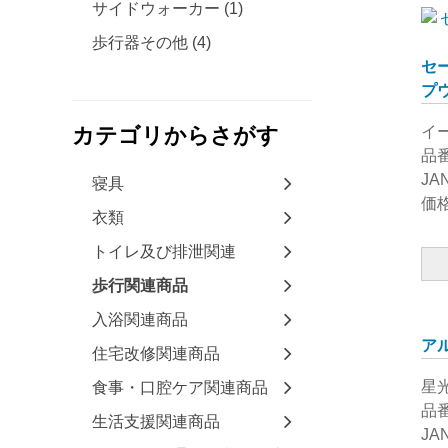
サイドウォーカー (1)
歩行器その他 (4)
セ
プ
イ
カテゴリからさがす
品番
JA
寝具
価格
衣類
トイレ及び排泄関連
歩行関連商品
入浴関連商品
ア
住宅改修関連商品
星
食事・口腔ケア関連商品
品番
生活支援関連商品
JA