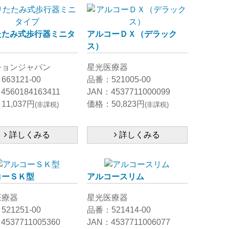
たたみ式歩行器ミニタ
アルコーＤＸ（デラック
ス）
ションジャパン
星光医療器
63121-00
品番：521005-00
4560184163411
JAN：4537711000099
1,037円
価格：50,823円
(非課税)
(非課税)
詳しくみる
詳しくみる
コーＳＫ型
アルコースリム
医療器
星光医療器
21251-00
品番：521414-00
4537711005360
JAN：4537711006077