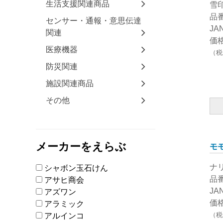
生活支援関連商品
雪
品番
センサー・通報・意思伝達
JA
関連
価格
医療機器
（税
防災関連
施設関連商品
その他
メーカーをえらぶ
モ
ナ
シャボン玉石けん
品番
アサヒ商会
JA
アズワン
価格
アラミック
（税
アルインコ