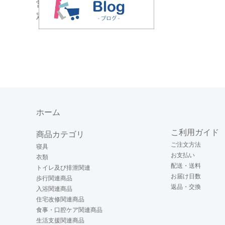
ピジョンタヒラ
営業時間／10：00～16：00
フェニックス
定休日／土・日曜、祝日
ふれあいサポート
増田樹脂化学工業
マックス
持田ヘルスケア
雪印ビーンスターク
ユニ・チャーム
ユースキン製薬
リッチェル
ホーム
リブドゥ
こ利用ガイド
ローヤル化工
商品カテゴリ
ワノケア
ご注文方法
寝具
お支払い
衣類
配送・送料
トイレ及び排泄関連
お届け日数
歩行関連商品
返品・交換
入浴関連商品
住宅改修関連商品
食事・口腔ケア関連商品
生活支援関連商品