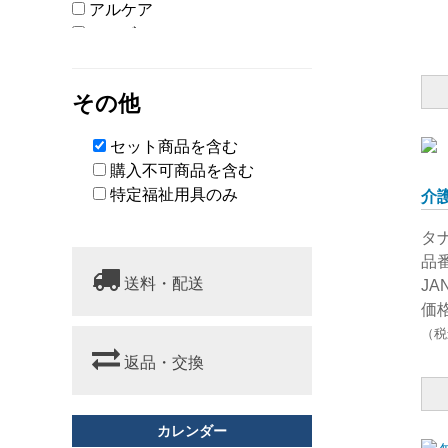
アルケア
アルボース
アロン化成
イノマタ化学
その他
ウェルファン
エス・ハート・エス
セット商品を含む
大阪エンゼル
購入不可商品を含む
オカ
特定福祉用具のみ
介護
オカモト
花王
タ
川本産業
品番
キヨタ
送料・配送
JA
熊野油脂
価格
ケンプリア
（税
神戸生絲
返品・交換
相模ゴム
サラヤ
サンコー
カレンダー
三昭紙業