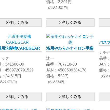
価格：2,301円
（税込2,531円）
詳しくみる
詳しくみる
バス
用洗髪槽CAREGEAR
浴用やわらかナイロン手袋
ナチ
ナック
辻一
品番：6
：341506-00
品番：787718-00
JAN：
N：4589720791529
JAN：4580509384178
価格：
：24,615円
価格：522円
（税込1
込27,076円）
（税込574円）
詳しくみる
詳しくみる