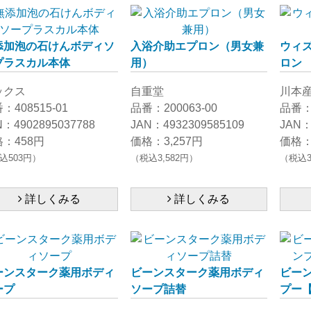
添加泡の石けんボディソ
入浴介助エプロン（男女兼
ウィ
プラスカル本体
用）
ロン
ックス
自重堂
川本
：408515-01
品番：200063-00
品番：1
N：4902895037788
JAN：4932309585109
JAN：
：458円
価格：3,257円
価格：
込503円）
（税込3,582円）
（税込3
詳しくみる
詳しくみる
ーンスターク薬用ボディ
ビーンスターク薬用ボディ
ビー
ープ
ソープ詰替
プー