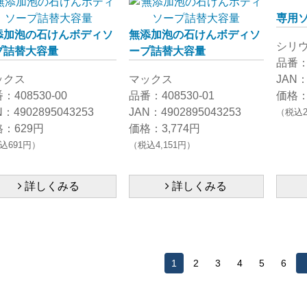
専用
添加泡の石けんボディソ
無添加泡の石けんボディソ
シリ
プ詰替大容量
ープ詰替大容量
品番：3
ックス
マックス
JAN：
：408530-00
品番：408530-01
価格：
N：4902895043253
JAN：4902895043253
（税込2
：629円
価格：3,774円
込691円）
（税込4,151円）
詳しくみる
詳しくみる
1
2
3
4
5
6