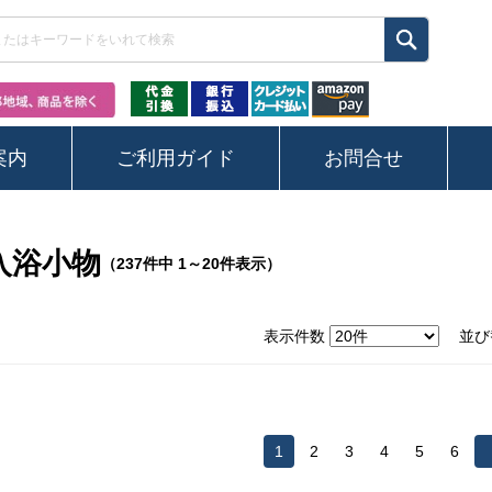
案内
ご利用ガイド
お問合せ
入浴小物
（237件中 1～20件表示）
表示件数
並び
1
2
3
4
5
6