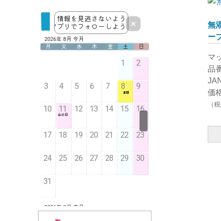
四国紙販売
シリウス
無
ジェイアンドシー
ー
自重堂
ジャパン・インターナショナ
マ
ル・コマース
品番
Stay Free
JA
タナック
価格
玉川衛材
（税
ダイト
辻一
ティティメディカル
東京メディカル
ドットアンドビット
ナチハマ
ナリス化粧品
白元アース
白十字