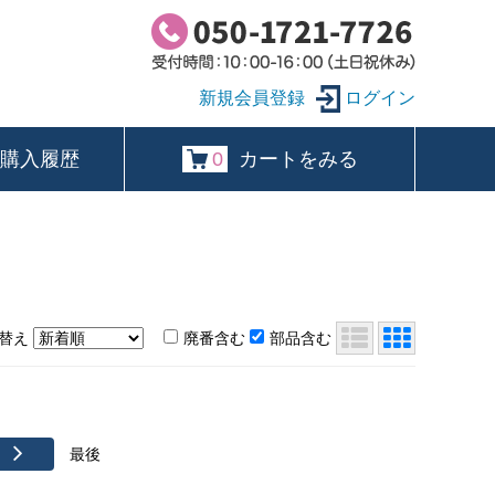
ログイン
購入履歴
0
カートをみる
替え
廃番含む
部品含む
最後