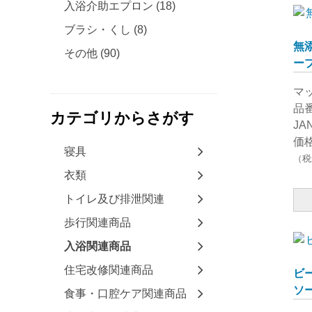
入浴介助エプロン (18)
ブラシ・くし (8)
無
その他 (90)
ー
マ
品番
カテゴリからさがす
JA
価格
寝具
（税
衣類
トイレ及び排泄関連
歩行関連商品
入浴関連商品
住宅改修関連商品
ビ
ソ
食事・口腔ケア関連商品