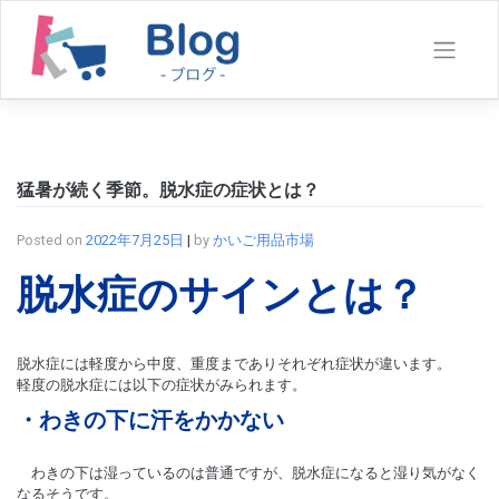
Skip
to
content
猛暑が続く季節。脱水症の症状とは？
Posted on
2022年7月25日
|
by
かいご用品市場
脱水症のサインとは？
脱水症には軽度から中度、重度までありそれぞれ症状が違います。
軽度の脱水症には以下の症状がみられます。
・わきの下に汗をかかない
わきの下は湿っているのは普通ですが、脱水症になると湿り気がなく
なるそうです。