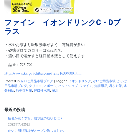
ファイン イオンドリンクC・Dプ
ラス
・水やお茶より吸収効率がよく、電解質が多い
・砂糖ゼロでカロリーは9kcal/1包
・濃い目で溶かすと経口補水液として使えます
品番：79217901
https://www.kaigo-ichiba.com/item/16304000.html
Posted in
かいご用品市場ブログ
|
Tagged
イオンドリンク
,
かいご用品市場
,
かいご
用品市場ブログ
,
クリニコ
,
スポーツ
,
ネットショプ
,
ファイン
,
介護用品
,
暑さ対策
,
水
分補給
,
熱中症対策
,
経口補水液
,
脱水
最近の投稿
猛暑が続く季節。脱水症の症状とは？
2022年7月25日
かいご用品市場がオープン致しました。