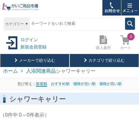
ホーム
カテゴリー ▼
購入履歴
0
ログイン
新規会員登録
カート
購入履歴
お問合せ
メーカーで絞り込む
カテゴリで絞り込む
ご利用ガイド
ホーム
入浴関連商品
シャワーキャリー
よくあるご質問
並び替え：
新着順
おすすめ順
価格が安い順
価格が高い順
シャワーキャリー
メールマガジン登録
シャワーキャリー
ブログ
（0件中 0～0件表示）
サイトについて