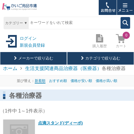
ホーム
カテゴリー ▼
購入履歴
0
ログイン
新規会員登録
カート
購入履歴
お問合せ
メーカーで絞り込む
カテゴリで絞り込む
ご利用ガイド
ホーム
生活支援関連商品
治療器（医療器）
各種治療器
アズワン
よくあるご質問
並び替え：
新着順
おすすめ順
価格が安い順
価格が高い順
マッサージャー
メールマガジン登録
各種治療器
各種治療器
ブログ
（1件中 1～1件表示）
サイトについて
点滴スタンド(ディーボ)