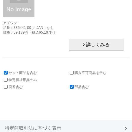
会社案内
特定商取引法
アズワン
個人情報取り扱い
品番：885441-00 ／ JAN：なし
価格：59,189円（税込65,107円）
新規会員登録
詳しくみる
ログイン
セット商品を含む
購入不可商品を含む
特定福祉用具のみ
廃番含む
部品含む
特定商取引法に基づく表示